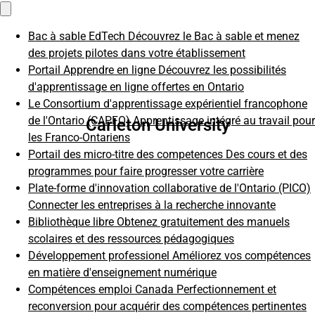
Menu
Bac à sable EdTech
Découvrez le Bac à sable et menez
des projets pilotes dans votre établissement
Portail Apprendre en ligne
Découvrez les possibilités
d'apprentissage en ligne offertes en Ontario
Le Consortium d'apprentissage expérientiel francophone
de l'Ontario (CAPFO)
Apprentissage intégré au travail pour
Carleton University
les Franco-Ontariens
Portail des micro-titre des competences
Des cours et des
programmes pour faire progresser votre carrière
Plate-forme d'innovation collaborative de l'Ontario (PICO)
Connecter les entreprises à la recherche innovante
Bibliothèque libre
Obtenez gratuitement des manuels
scolaires et des ressources pédagogiques
Développement professionel
Améliorez vos compétences
en matière d'enseignement numérique
Compétences emploi Canada
Perfectionnement et
reconversion pour acquérir des compétences pertinentes